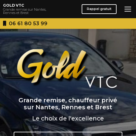
Aller
GOLD VTC
au
Rappel gratuit
Grande remise sur Nantes,
Rennes et Brest
contenu
principal
06 61 80 53 99
Grande remise, chauffeur privé
sur Nantes, Rennes et Brest
Le choix de l'excellence