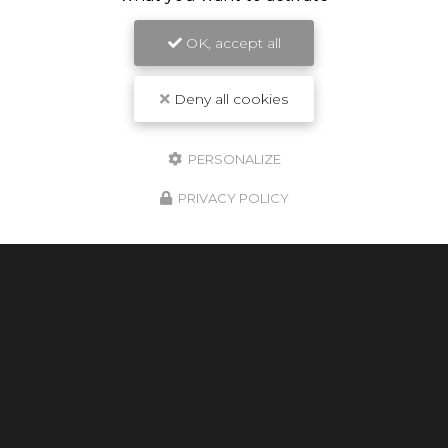
06 61 80 53 99
OK, accept all
24h/24
7j/7
Deny all cookies
Suivez nous sur les réseaux sociaux :
PERSONALIZE
PRIVACY POLICY
Envoyez un message
Nom Prénom
Société