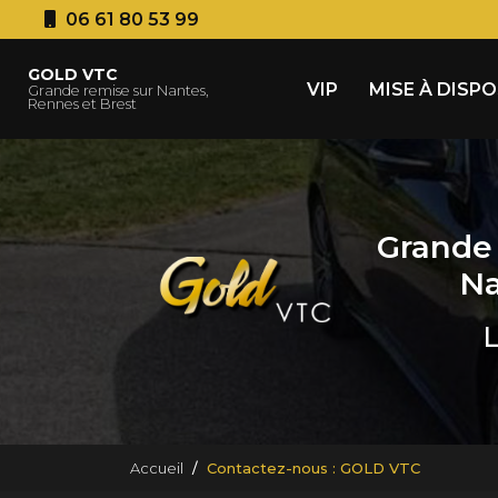
Aller
06 61 80 53 99
au
Navigation principale
contenu
GOLD VTC
principal
VIP
MISE À DISP
Grande remise sur Nantes,
Rennes et Brest
Grande 
Na
L
Accueil
Contactez-nous : GOLD VTC