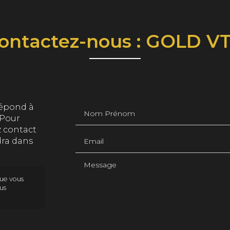
ontactez-nous : GOLD V
Nom Prénom
épond à
 Pour
 contact
Email
ra dans
Message
que vous
us