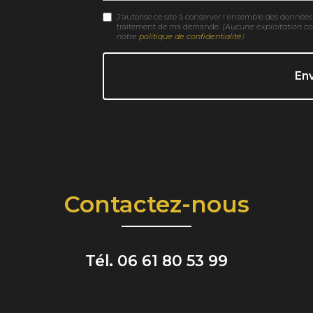
J'autorise ce site à conserver l'ensemble des données 
traitement de ma demande.
(Aucune exploitation c
notre
politique de confidentialité
)
Contactez-nous
Tél.
06 61 80 53 99