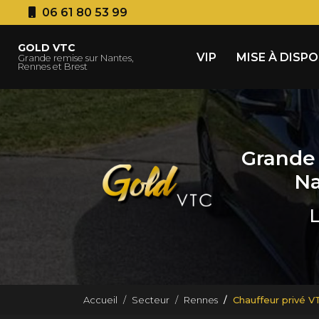
Aller
06 61 80 53 99
au
Navigation principale
contenu
GOLD VTC
principal
VIP
MISE À DISP
Grande remise sur Nantes,
Rennes et Brest
Grande 
Na
L
Accueil
Secteur
Rennes
Chauffeur privé 