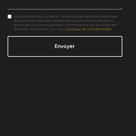
J'autorise ce site à conserver l'ensemble des données transmises
dans ce formulaire pour faciliter le suivi et le traitement de ma
demande.
(Aucune exploitation commerciale ne sera faite des
données concervées. Voir notre
politique de confidentialité
)